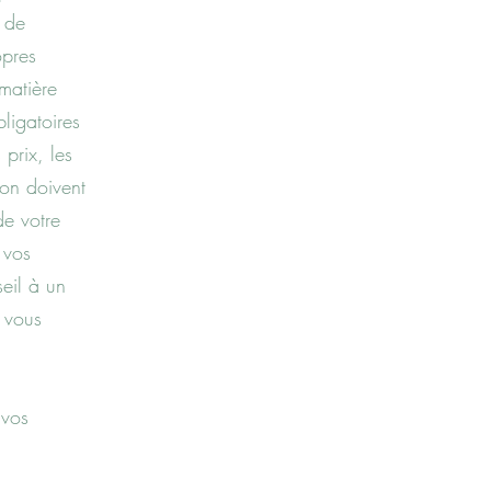
t de
opres
matière
ligatoires
 prix, les
tion doivent
de votre
 vos
eil à un
 vous
 vos