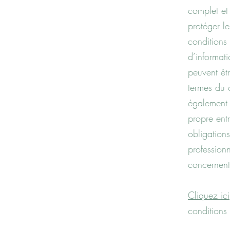
complet et 
protéger le
conditions
d’informati
peuvent êtr
termes du c
également c
propre ent
obligation
profession
concernent
Cliquez ici
conditions 