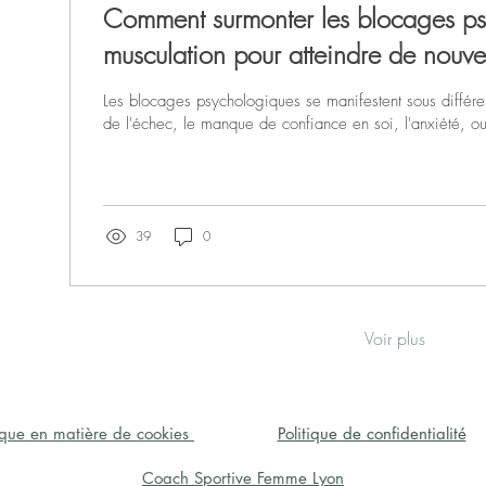
Comment surmonter les blocages p
musculation pour atteindre de nouv
Les blocages psychologiques se manifestent sous différe
de l'échec, le manque de confiance en soi, l'anxiété, 
39
0
Voir plus
tique en matière de cookies
Politique de confidentialité
Coach Sportive Femme Lyon