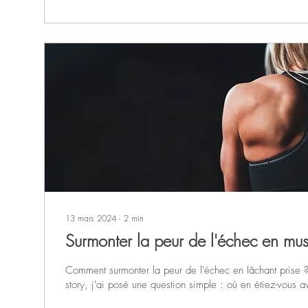
13 mars 2024
∙
2
min
Surmonter la peur de l'échec en mus
Comment surmonter la peur de l'échec en lâchant prise 
story, j'ai posé une question simple : où en étiez-vous a