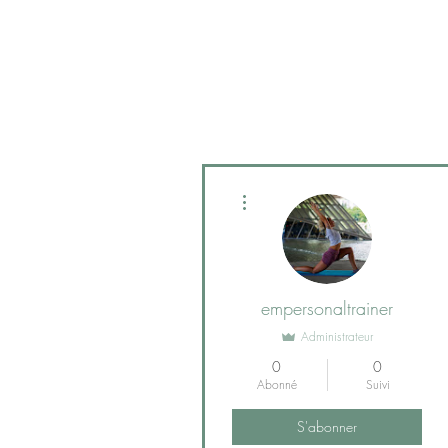
Plus d'actions
empersonaltrainer
Administrateur
0
0
Abonné
Suivi
S'abonner