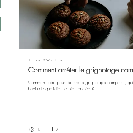
18 mars 2024
∙
3
min
Comment arrêter le grignotage comp
Comment faire pour réduire le grignotage compulsif, qu
habitude quotidienne bien ancrée ?
17
0