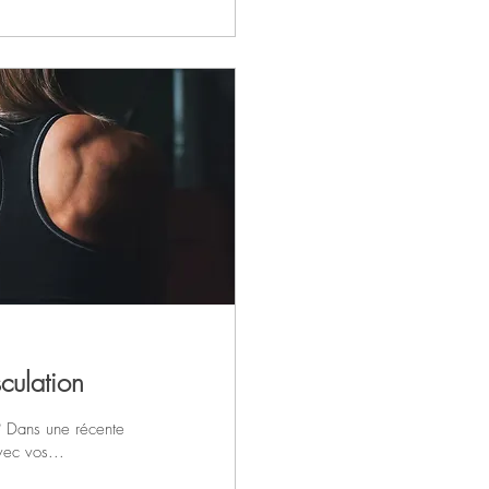
culation
? Dans une récente
vec vos...