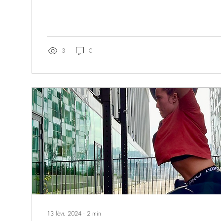
3
0
13 févr. 2024
∙
2
min